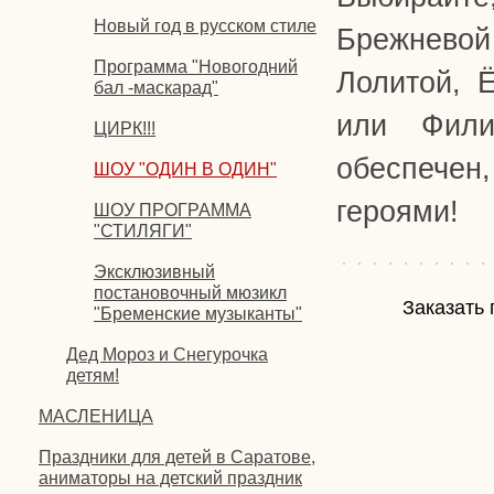
Новый год в русском стиле
Брежневой
Программа "Новогодний
Лолитой, 
бал -маскарад"
или Фили
ЦИРК!!!
обеспечен
ШОУ "ОДИН В ОДИН"
героями!
ШОУ ПРОГРАММА
"СТИЛЯГИ"
Эксклюзивный
постановочный мюзикл
Заказать 
"Бременские музыканты"
Дед Мороз и Снегурочка
детям!
МАСЛЕНИЦА
Праздники для детей в Саратове,
аниматоры на детский праздник