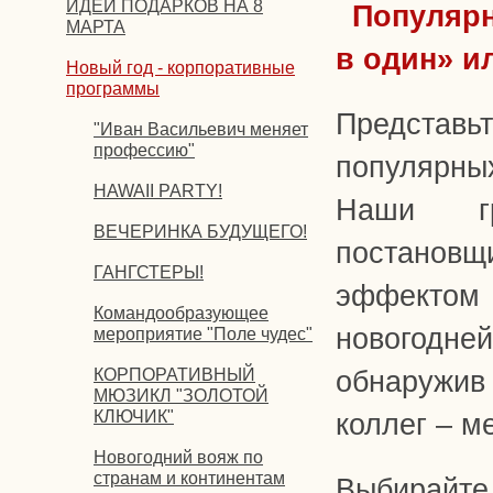
ИДЕИ ПОДАРКОВ НА 8
Популярн
МАРТА
в один» ил
Новый год - корпоративные
программы
Предста
"Иван Васильевич меняет
профессию"
популярны
HAWAII PARTY!
Наши гр
ВЕЧЕРИНКА БУДУЩЕГО!
постановщ
ГАНГСТЕРЫ!
эффектом 
Командообразующее
новогодней
мероприятие "Поле чудес"
КОРПОРАТИВНЫЙ
обнаружив 
МЮЗИКЛ "ЗОЛОТОЙ
КЛЮЧИК"
коллег – ме
Новогодний вояж по
странам и континентам
Выбирайт