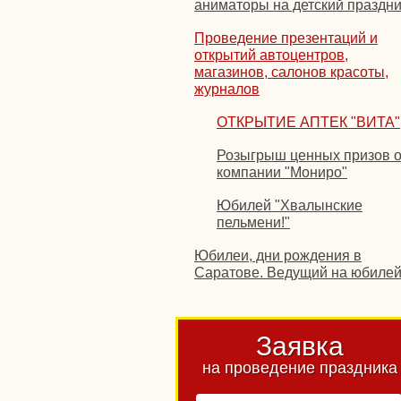
аниматоры на детский праздни
Проведение презентаций и
открытий автоцентров,
магазинов, салонов красоты,
журналов
ОТКРЫТИЕ АПТЕК "ВИТА"
Розыгрыш ценных призов о
компании "Мониро"
Юбилей "Хвалынские
пельмени!"
Юбилеи, дни рождения в
Саратове. Ведущий на юбиле
Заявка
на проведение праздника