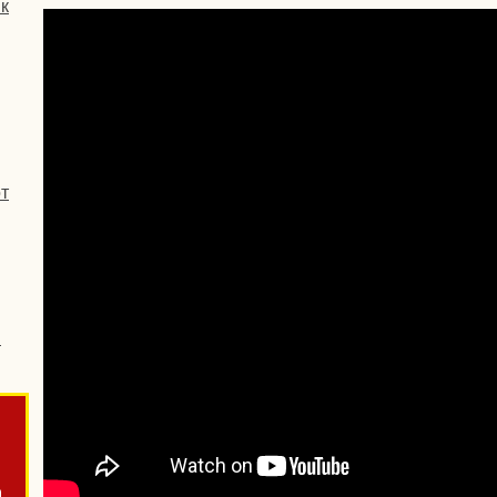
к
т
й